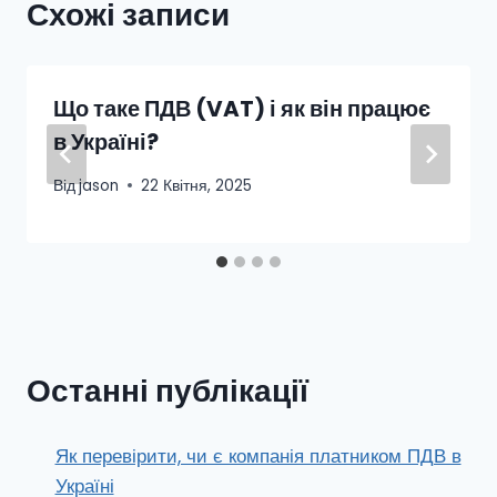
Схожі записи
Що таке ПДВ (VAT) і як він працює
в Україні?
Від
jason
22 Квітня, 2025
Останні публікації
Як перевірити, чи є компанія платником ПДВ в
Україні